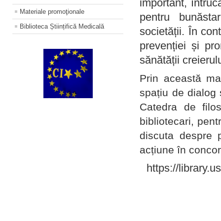
important, întruc
Materiale promoţionale
pentru bunăstar
Biblioteca Științifică Medicală
societății. În con
prevenției și pr
sănătății creierul
Prin această ma
spațiu de dialog 
Catedra de filo
bibliotecari, pent
discuta despre p
acțiune în concord
https://library.