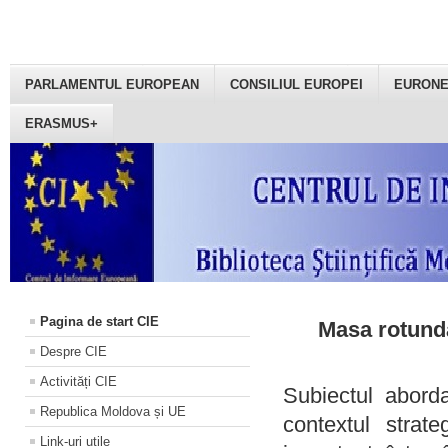
PARLAMENTUL EUROPEAN
CONSILIUL EUROPEI
EURON
ERASMUS+
Pagina de start CIE
Masa rotundă
Despre CIE
Activități CIE
Subiectul aborda
Republica Moldova și UE
contextul strat
Link-uri utile