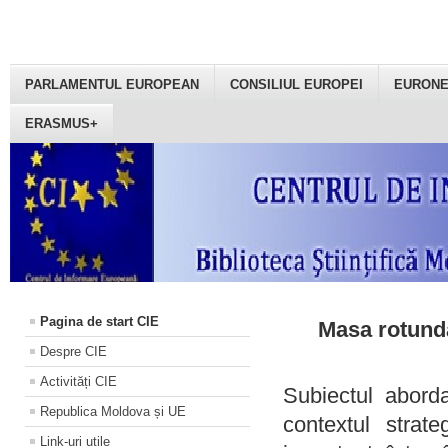
PARLAMENTUL EUROPEAN
CONSILIUL EUROPEI
EURON
ERASMUS+
Pagina de start CIE
Masa rotundă
Despre CIE
Activități CIE
Subiectul aborda
Republica Moldova și UE
contextul strat
Link-uri utile