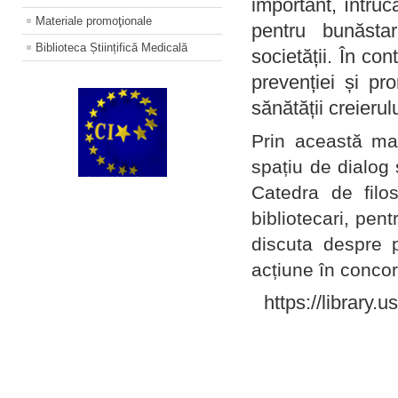
important, întruc
Materiale promoţionale
pentru bunăstar
Biblioteca Științifică Medicală
societății. În con
prevenției și pr
sănătății creierul
Prin această ma
spațiu de dialog 
Catedra de filo
bibliotecari, pent
discuta despre p
acțiune în concord
https://library.