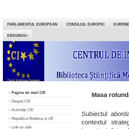
PARLAMENTUL EUROPEAN
CONSILIUL EUROPEI
EURON
ERASMUS+
Pagina de start CIE
Masa rotundă
Despre CIE
Activități CIE
Subiectul aborda
Republica Moldova și UE
contextul strat
Link-uri utile