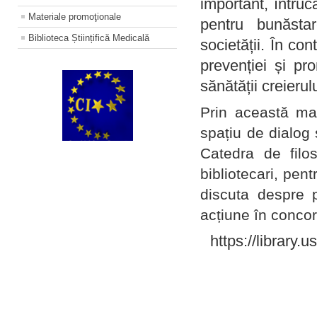
important, întruc
Materiale promoţionale
pentru bunăstar
Biblioteca Științifică Medicală
societății. În con
prevenției și pr
sănătății creierul
Prin această ma
spațiu de dialog 
Catedra de filo
bibliotecari, pent
discuta despre p
acțiune în concord
https://library.