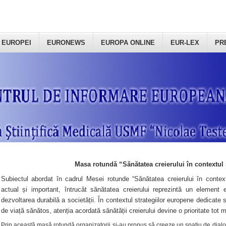
 EUROPEI
EURONEWS
EUROPA ONLINE
EUR-LEX
PR
Masa rotundă “Sănătatea creierului în contextul 
Subiectul abordat în cadrul Mesei rotunde “Sănătatea creierului în context
actual și important, întrucât sănătatea creierului reprezintă un element e
dezvoltarea durabilă a societății. În contextul strategiilor europene dedicate s
de viață sănătos, atenția acordată sănătății creierului devine o prioritate tot 
Prin această masă rotundă organizatorii şi-au propus să creeze un spațiu de dialog