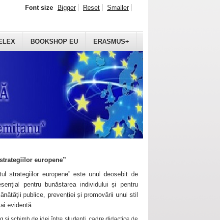
Font size
Bigger
Reset
Smaller
ELEX
BOOKSHOP EU
ERASMUS+
strategiilor europene”
ul strategiilor europene” este unul deosebit de
sențial pentru bunăstarea individului și pentru
ănătății publice, prevenției și promovării unui stil
mai evidentă.
 și schimb de idei între studenți, cadre didactice de