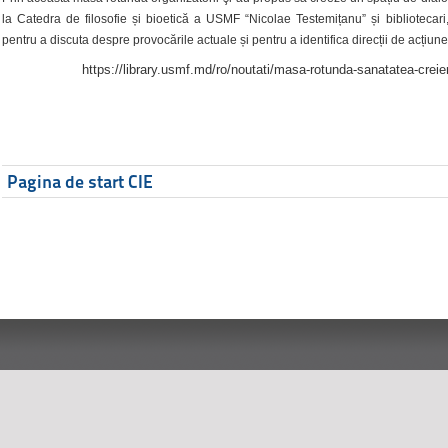
la Catedra de filosofie și bioetică a USMF “Nicolae Testemițanu” și bibliotecari,
pentru a discuta despre provocările actuale și pentru a identifica direcții de acțiune
https://library.usmf.md/ro/noutati/masa-rotunda-sanatatea-creier
Pagina de start CIE