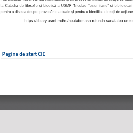
la Catedra de filosofie și bioetică a USMF “Nicolae Testemițanu” și bibliotecari,
pentru a discuta despre provocările actuale și pentru a identifica direcții de acțiune
https://library.usmf.md/ro/noutati/masa-rotunda-sanatatea-creier
Pagina de start CIE