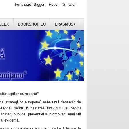
Font size
Bigger
Reset
Smaller
ELEX
BOOKSHOP EU
ERASMUS+
strategiilor europene”
ul strategiilor europene” este unul deosebit de
sențial pentru bunăstarea individului și pentru
ănătății publice, prevenției și promovării unui stil
mai evidentă.
 și schimb de idei între studenți, cadre didactice de