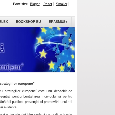
Font size
Bigger
Reset
Smaller
ELEX
BOOKSHOP EU
ERASMUS+
strategiilor europene”
ul strategiilor europene” este unul deosebit de
sențial pentru bunăstarea individului și pentru
ănătății publice, prevenției și promovării unui stil
mai evidentă.
 și schimb de idei între studenți, cadre didactice de