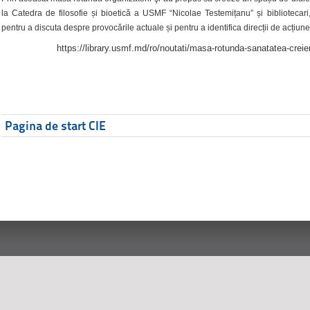
la Catedra de filosofie și bioetică a USMF “Nicolae Testemițanu” și bibliotecari,
pentru a discuta despre provocările actuale și pentru a identifica direcții de acțiune
https://library.usmf.md/ro/noutati/masa-rotunda-sanatatea-creier
Pagina de start CIE