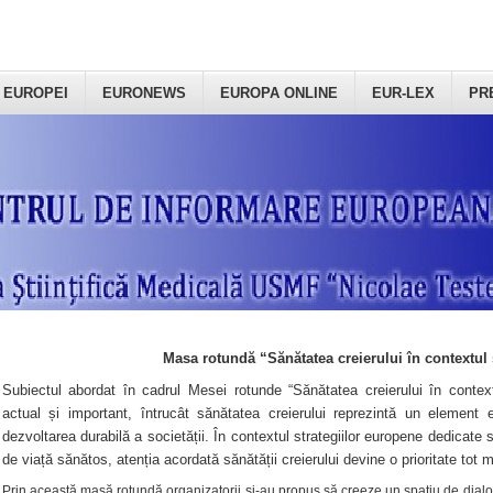
 EUROPEI
EURONEWS
EUROPA ONLINE
EUR-LEX
PR
Masa rotundă “Sănătatea creierului în contextul 
Subiectul abordat în cadrul Mesei rotunde “Sănătatea creierului în context
actual și important, întrucât sănătatea creierului reprezintă un element e
dezvoltarea durabilă a societății. În contextul strategiilor europene dedicate s
de viață sănătos, atenția acordată sănătății creierului devine o prioritate tot 
Prin această masă rotundă organizatorii şi-au propus să creeze un spațiu de dialog