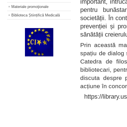
important, întruc
Materiale promoţionale
pentru bunăstar
Biblioteca Științifică Medicală
societății. În con
prevenției și pr
sănătății creierul
Prin această ma
spațiu de dialog 
Catedra de filo
bibliotecari, pent
discuta despre p
acțiune în concord
https://library.