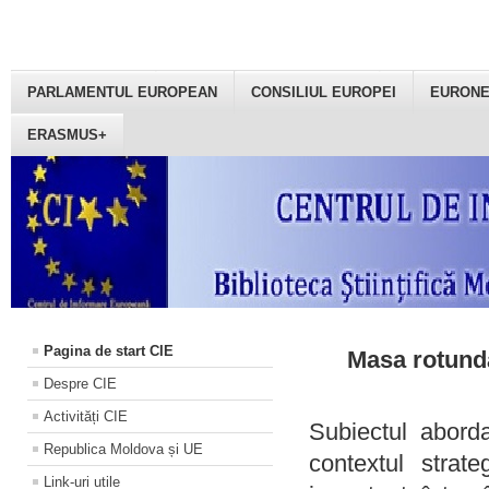
PARLAMENTUL EUROPEAN
CONSILIUL EUROPEI
EURON
ERASMUS+
Pagina de start CIE
Masa rotundă
Despre CIE
Activități CIE
Subiectul aborda
Republica Moldova și UE
contextul strat
Link-uri utile