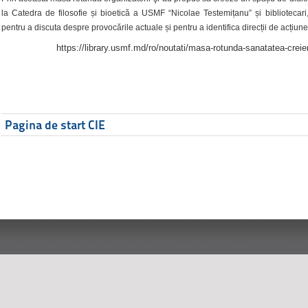
la Catedra de filosofie și bioetică a USMF “Nicolae Testemițanu” și bibliotecari,
pentru a discuta despre provocările actuale și pentru a identifica direcții de acțiune
https://library.usmf.md/ro/noutati/masa-rotunda-sanatatea-creier
Pagina de start CIE