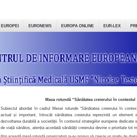
 EUROPEI
EURONEWS
EUROPA ONLINE
EUR-LEX
PR
Masa rotundă “Sănătatea creierului în contextul 
Subiectul abordat în cadrul Mesei rotunde “Sănătatea creierului în context
actual și important, întrucât sănătatea creierului reprezintă un element e
dezvoltarea durabilă a societății. În contextul strategiilor europene dedicate s
de viață sănătos, atenția acordată sănătății creierului devine o prioritate tot 
Prin această masă rotundă organizatorii şi-au propus să creeze un spațiu de dialog