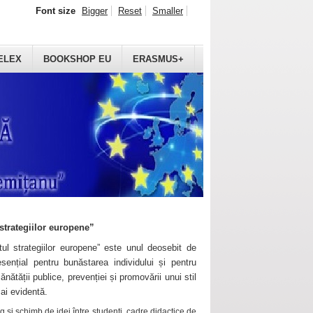
Font size
Bigger
Reset
Smaller
ELEX
BOOKSHOP EU
ERASMUS+
strategiilor europene”
ul strategiilor europene” este unul deosebit de
sențial pentru bunăstarea individului și pentru
ănătății publice, prevenției și promovării unui stil
mai evidentă.
 și schimb de idei între studenți, cadre didactice de