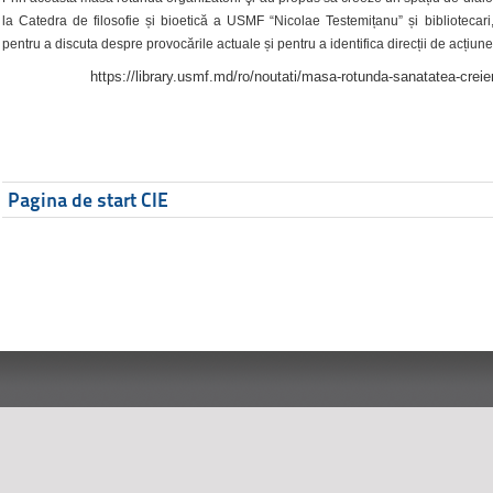
la Catedra de filosofie și bioetică a USMF “Nicolae Testemițanu” și bibliotecari,
pentru a discuta despre provocările actuale și pentru a identifica direcții de acțiune
https://library.usmf.md/ro/noutati/masa-rotunda-sanatatea-creier
Pagina de start CIE