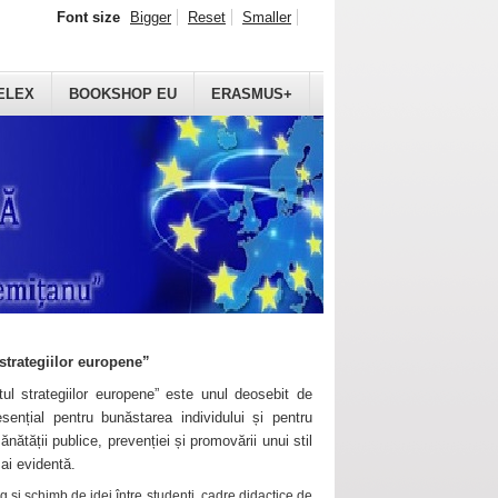
Font size
Bigger
Reset
Smaller
ELEX
BOOKSHOP EU
ERASMUS+
strategiilor europene”
ul strategiilor europene” este unul deosebit de
sențial pentru bunăstarea individului și pentru
ănătății publice, prevenției și promovării unui stil
mai evidentă.
 și schimb de idei între studenți, cadre didactice de