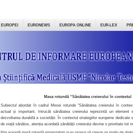
 EUROPEI
EURONEWS
EUROPA ONLINE
EUR-LEX
PR
Masa rotundă “Sănătatea creierului în contextul 
Subiectul abordat în cadrul Mesei rotunde “Sănătatea creierului în context
actual și important, întrucât sănătatea creierului reprezintă un element e
dezvoltarea durabilă a societății. În contextul strategiilor europene dedicate s
de viață sănătos, atenția acordată sănătății creierului devine o prioritate tot 
Prin această masă rotundă organizatorii şi-au propus să creeze un spațiu de dialog