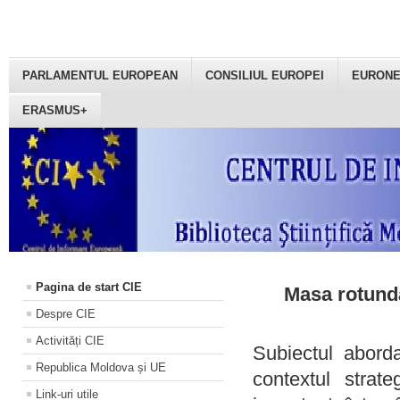
PARLAMENTUL EUROPEAN
CONSILIUL EUROPEI
EURON
ERASMUS+
Pagina de start CIE
Masa rotundă
Despre CIE
Activități CIE
Subiectul aborda
Republica Moldova și UE
contextul strat
Link-uri utile