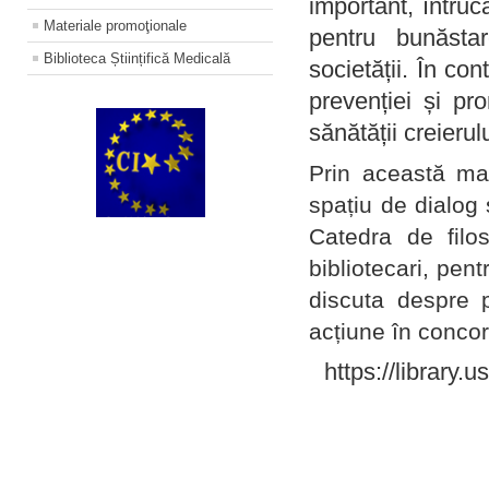
important, întruc
Materiale promoţionale
pentru bunăstar
Biblioteca Științifică Medicală
societății. În con
prevenției și pr
sănătății creierul
Prin această ma
spațiu de dialog 
Catedra de filo
bibliotecari, pent
discuta despre p
acțiune în concord
https://library.