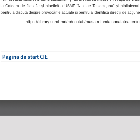
la Catedra de filosofie și bioetică a USMF “Nicolae Testemițanu” și bibliotecari,
pentru a discuta despre provocările actuale și pentru a identifica direcții de acțiune
https://library.usmf.md/ro/noutati/masa-rotunda-sanatatea-creier
Pagina de start CIE