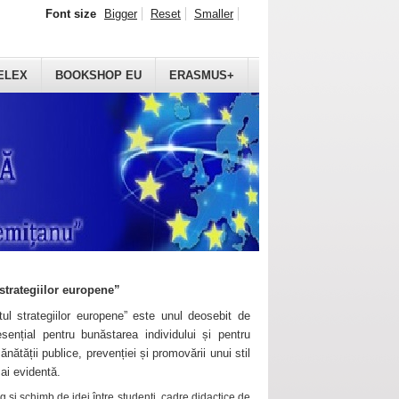
Font size
Bigger
Reset
Smaller
ELEX
BOOKSHOP EU
ERASMUS+
strategiilor europene”
ul strategiilor europene” este unul deosebit de
sențial pentru bunăstarea individului și pentru
ănătății publice, prevenției și promovării unui stil
mai evidentă.
 și schimb de idei între studenți, cadre didactice de