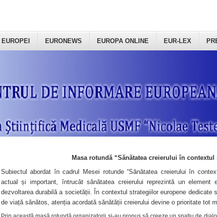
 EUROPEI
EURONEWS
EUROPA ONLINE
EUR-LEX
PR
Masa rotundă “Sănătatea creierului în contextul 
Subiectul abordat în cadrul Mesei rotunde “Sănătatea creierului în context
actual și important, întrucât sănătatea creierului reprezintă un element e
dezvoltarea durabilă a societății. În contextul strategiilor europene dedicate s
de viață sănătos, atenția acordată sănătății creierului devine o prioritate tot 
Prin această masă rotundă organizatorii şi-au propus să creeze un spațiu de dialog