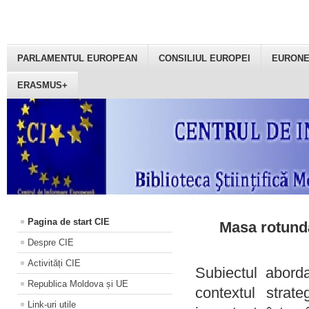
PARLAMENTUL EUROPEAN
CONSILIUL EUROPEI
EURON
ERASMUS+
Pagina de start CIE
Masa rotundă
Despre CIE
Activități CIE
Subiectul aborda
Republica Moldova și UE
contextul strat
Link-uri utile