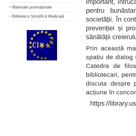
important, întruc
Materiale promoţionale
pentru bunăstar
Biblioteca Științifică Medicală
societății. În con
prevenției și pr
sănătății creierul
Prin această ma
spațiu de dialog 
Catedra de filo
bibliotecari, pent
discuta despre p
acțiune în concord
https://library.