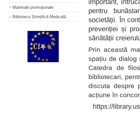
important, întruc
Materiale promoţionale
pentru bunăstar
Biblioteca Științifică Medicală
societății. În con
prevenției și pr
sănătății creierul
Prin această ma
spațiu de dialog 
Catedra de filo
bibliotecari, pent
discuta despre p
acțiune în concord
https://library.