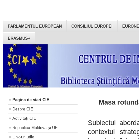
PARLAMENTUL EUROPEAN
CONSILIUL EUROPEI
EURON
ERASMUS+
Pagina de start CIE
Masa rotundă
Despre CIE
Activități CIE
Subiectul aborda
Republica Moldova și UE
contextul strat
Link-uri utile