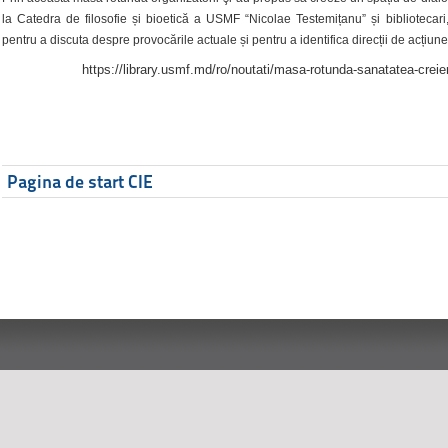
la Catedra de filosofie și bioetică a USMF “Nicolae Testemițanu” și bibliotecari,
pentru a discuta despre provocările actuale și pentru a identifica direcții de acțiune
https://library.usmf.md/ro/noutati/masa-rotunda-sanatatea-creier
Pagina de start CIE