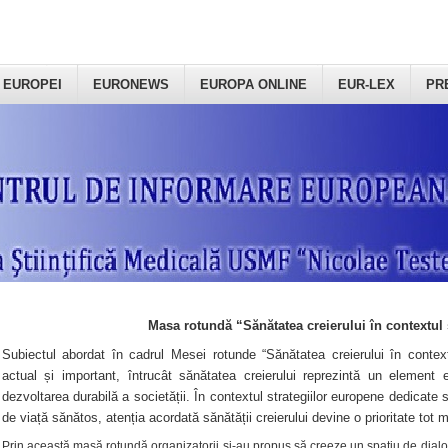
 EUROPEI
EURONEWS
EUROPA ONLINE
EUR-LEX
PR
Masa rotundă “Sănătatea creierului în contextul 
Subiectul abordat în cadrul Mesei rotunde “Sănătatea creierului în context
actual și important, întrucât sănătatea creierului reprezintă un element e
dezvoltarea durabilă a societății. În contextul strategiilor europene dedicate s
de viață sănătos, atenția acordată sănătății creierului devine o prioritate tot 
Prin această masă rotundă organizatorii şi-au propus să creeze un spațiu de dialog