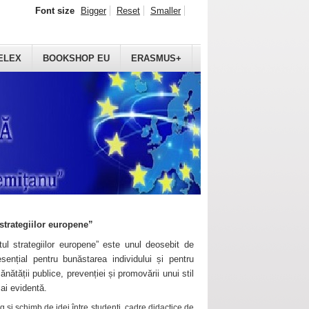
Font size
Bigger
Reset
Smaller
ELEX
BOOKSHOP EU
ERASMUS+
strategiilor europene”
ul strategiilor europene” este unul deosebit de
sențial pentru bunăstarea individului și pentru
ănătății publice, prevenției și promovării unui stil
mai evidentă.
 și schimb de idei între studenți, cadre didactice de