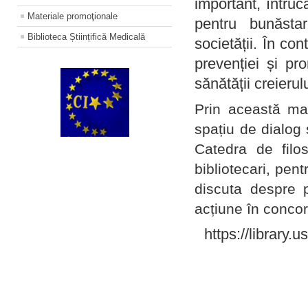
important, întruc
Materiale promoţionale
pentru bunăstar
Biblioteca Științifică Medicală
societății. În con
prevenției și pr
sănătății creierul
Prin această ma
spațiu de dialog 
Catedra de filo
bibliotecari, pent
discuta despre p
acțiune în concord
https://library.