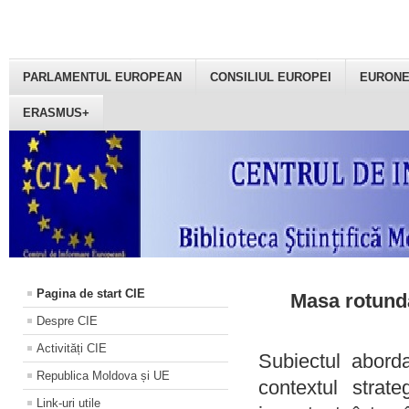
PARLAMENTUL EUROPEAN
CONSILIUL EUROPEI
EURON
ERASMUS+
Pagina de start CIE
Masa rotundă
Despre CIE
Activități CIE
Subiectul aborda
Republica Moldova și UE
contextul strat
Link-uri utile