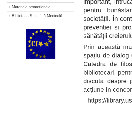
important, întruc
Materiale promoţionale
pentru bunăstar
Biblioteca Științifică Medicală
societății. În con
prevenției și pr
sănătății creierul
Prin această ma
spațiu de dialog 
Catedra de filo
bibliotecari, pent
discuta despre p
acțiune în concord
https://library.