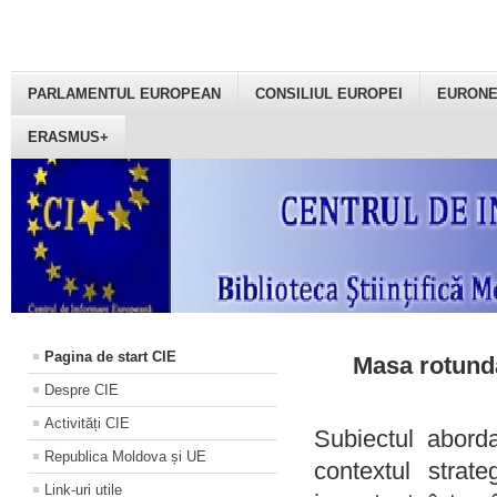
PARLAMENTUL EUROPEAN
CONSILIUL EUROPEI
EURON
ERASMUS+
Pagina de start CIE
Masa rotundă
Despre CIE
Activități CIE
Subiectul aborda
Republica Moldova și UE
contextul strat
Link-uri utile