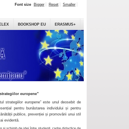
Font size
Bigger
Reset
Smaller
ELEX
BOOKSHOP EU
ERASMUS+
strategiilor europene”
ul strategiilor europene” este unul deosebit de
sențial pentru bunăstarea individului și pentru
ănătății publice, prevenției și promovării unui stil
mai evidentă.
 și schimb de idei între studenți, cadre didactice de