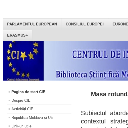
PARLAMENTUL EUROPEAN
CONSILIUL EUROPEI
EURON
ERASMUS+
Pagina de start CIE
Masa rotundă
Despre CIE
Activități CIE
Subiectul aborda
Republica Moldova și UE
contextul strat
Link-uri utile