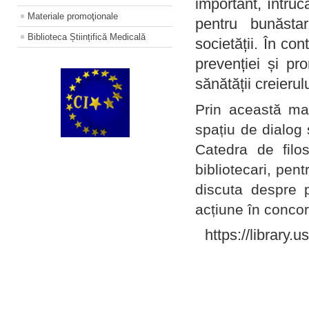
important, întruc
Materiale promoţionale
pentru bunăstar
Biblioteca Științifică Medicală
societății. În con
prevenției și pr
sănătății creierul
Prin această ma
spațiu de dialog 
Catedra de filo
bibliotecari, pent
discuta despre p
acțiune în concord
https://library.