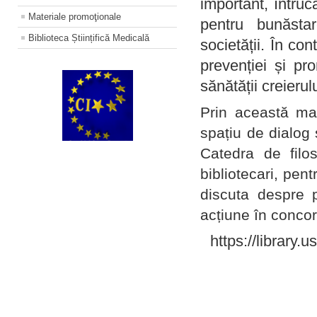
important, întruc
Materiale promoţionale
pentru bunăstar
Biblioteca Științifică Medicală
societății. În con
prevenției și pr
sănătății creierul
Prin această ma
spațiu de dialog 
Catedra de filo
bibliotecari, pent
discuta despre p
acțiune în concord
https://library.