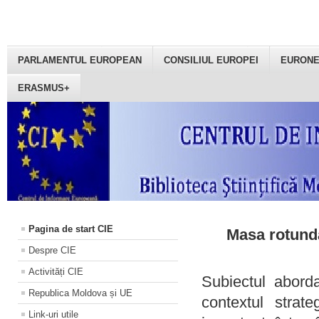
PARLAMENTUL EUROPEAN
CONSILIUL EUROPEI
EURON
ERASMUS+
Pagina de start CIE
Masa rotundă
Despre CIE
Activități CIE
Subiectul aborda
Republica Moldova și UE
contextul strat
Link-uri utile