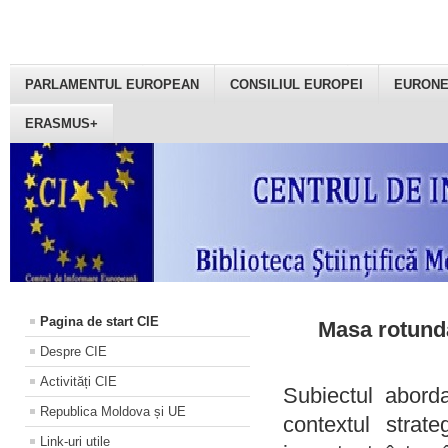
PARLAMENTUL EUROPEAN
CONSILIUL EUROPEI
EURON
ERASMUS+
Pagina de start CIE
Masa rotundă
Despre CIE
Activități CIE
Subiectul aborda
Republica Moldova și UE
contextul strat
Link-uri utile