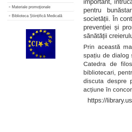
important, întruc
Materiale promoţionale
pentru bunăstar
Biblioteca Științifică Medicală
societății. În con
prevenției și pr
sănătății creierul
Prin această ma
spațiu de dialog 
Catedra de filo
bibliotecari, pent
discuta despre p
acțiune în concord
https://library.