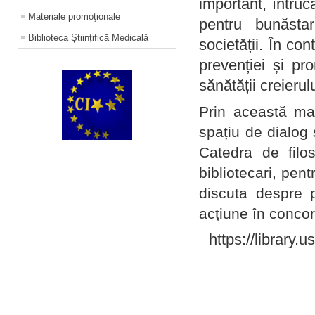
important, întruc
Materiale promoţionale
pentru bunăstar
Biblioteca Științifică Medicală
societății. În con
prevenției și pr
sănătății creierul
Prin această ma
spațiu de dialog 
Catedra de filo
bibliotecari, pent
discuta despre p
acțiune în concord
https://library.