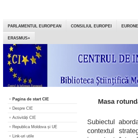
PARLAMENTUL EUROPEAN
CONSILIUL EUROPEI
EURON
ERASMUS+
Pagina de start CIE
Masa rotundă
Despre CIE
Activități CIE
Subiectul aborda
Republica Moldova și UE
contextul strat
Link-uri utile