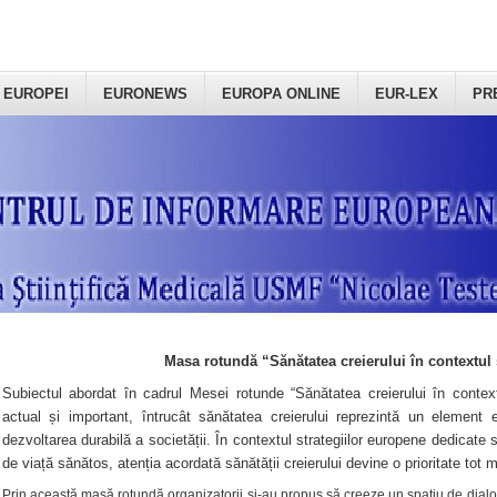
 EUROPEI
EURONEWS
EUROPA ONLINE
EUR-LEX
PR
Masa rotundă “Sănătatea creierului în contextul 
Subiectul abordat în cadrul Mesei rotunde “Sănătatea creierului în context
actual și important, întrucât sănătatea creierului reprezintă un element e
dezvoltarea durabilă a societății. În contextul strategiilor europene dedicate s
de viață sănătos, atenția acordată sănătății creierului devine o prioritate tot 
Prin această masă rotundă organizatorii şi-au propus să creeze un spațiu de dialog