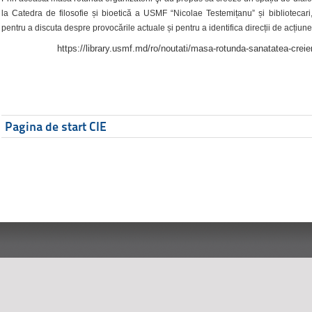
la Catedra de filosofie și bioetică a USMF “Nicolae Testemițanu” și bibliotecari,
pentru a discuta despre provocările actuale și pentru a identifica direcții de acțiune
https://library.usmf.md/ro/noutati/masa-rotunda-sanatatea-creier
Pagina de start CIE