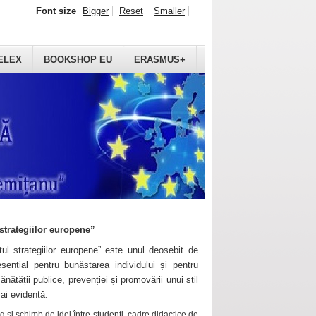
Font size
Bigger
Reset
Smaller
ELEX
BOOKSHOP EU
ERASMUS+
strategiilor europene”
ul strategiilor europene” este unul deosebit de
sențial pentru bunăstarea individului și pentru
ănătății publice, prevenției și promovării unui stil
mai evidentă.
 și schimb de idei între studenți, cadre didactice de