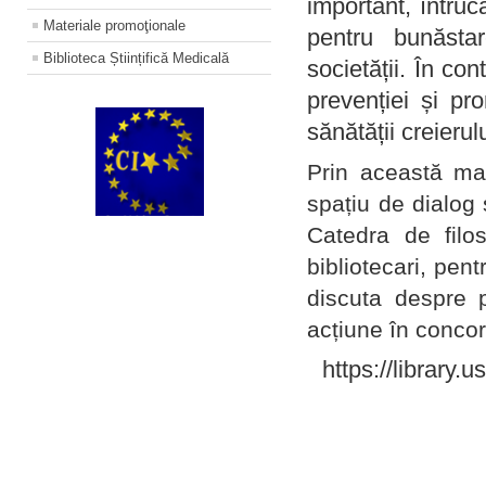
important, întruc
Materiale promoţionale
pentru bunăstar
Biblioteca Științifică Medicală
societății. În con
prevenției și pr
sănătății creierul
Prin această ma
spațiu de dialog 
Catedra de filo
bibliotecari, pent
discuta despre p
acțiune în concord
https://library.