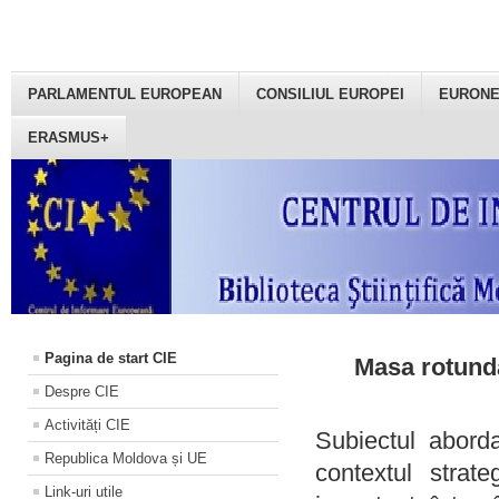
PARLAMENTUL EUROPEAN
CONSILIUL EUROPEI
EURON
ERASMUS+
Pagina de start CIE
Masa rotundă
Despre CIE
Activități CIE
Subiectul aborda
Republica Moldova și UE
contextul strat
Link-uri utile