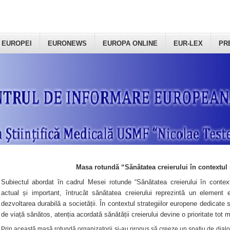
 EUROPEI
EURONEWS
EUROPA ONLINE
EUR-LEX
PR
Masa rotundă “Sănătatea creierului în contextul 
Subiectul abordat în cadrul Mesei rotunde “Sănătatea creierului în context
actual și important, întrucât sănătatea creierului reprezintă un element e
dezvoltarea durabilă a societății. În contextul strategiilor europene dedicate s
de viață sănătos, atenția acordată sănătății creierului devine o prioritate tot 
Prin această masă rotundă organizatorii şi-au propus să creeze un spațiu de dialog