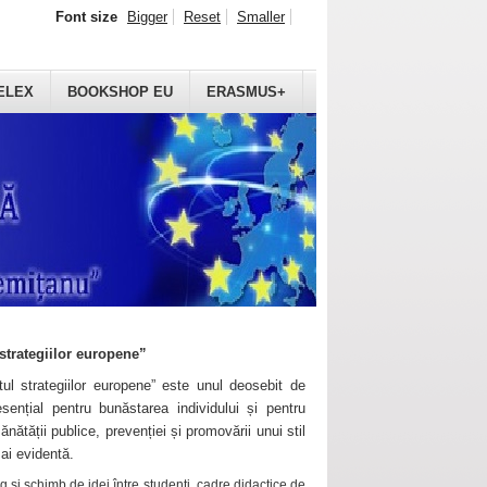
Font size
Bigger
Reset
Smaller
ELEX
BOOKSHOP EU
ERASMUS+
strategiilor europene”
ul strategiilor europene” este unul deosebit de
sențial pentru bunăstarea individului și pentru
ănătății publice, prevenției și promovării unui stil
mai evidentă.
 și schimb de idei între studenți, cadre didactice de