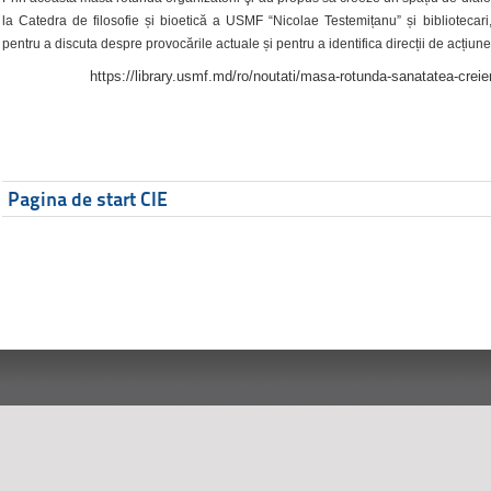
la Catedra de filosofie și bioetică a USMF “Nicolae Testemițanu” și bibliotecari,
pentru a discuta despre provocările actuale și pentru a identifica direcții de acțiune
https://library.usmf.md/ro/noutati/masa-rotunda-sanatatea-creier
Pagina de start CIE