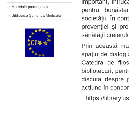
important, întruc
Materiale promoţionale
pentru bunăstar
Biblioteca Științifică Medicală
societății. În con
prevenției și pr
sănătății creierul
Prin această ma
spațiu de dialog 
Catedra de filo
bibliotecari, pent
discuta despre p
acțiune în concord
https://library.