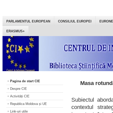
PARLAMENTUL EUROPEAN
CONSILIUL EUROPEI
EURON
ERASMUS+
Pagina de start CIE
Masa rotundă
Despre CIE
Activități CIE
Subiectul aborda
Republica Moldova și UE
contextul strat
Link-uri utile