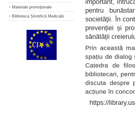
important, întruc
Materiale promoţionale
pentru bunăstar
Biblioteca Științifică Medicală
societății. În con
prevenției și pr
sănătății creierul
Prin această ma
spațiu de dialog 
Catedra de filo
bibliotecari, pent
discuta despre p
acțiune în concord
https://library.