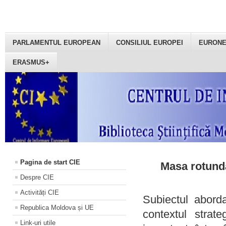
PARLAMENTUL EUROPEAN
CONSILIUL EUROPEI
EURON
ERASMUS+
Pagina de start CIE
Masa rotundă
Despre CIE
Activități CIE
Subiectul aborda
Republica Moldova și UE
contextul strat
Link-uri utile