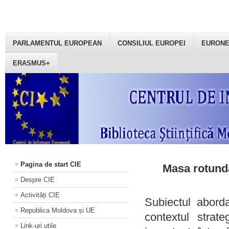
PARLAMENTUL EUROPEAN
CONSILIUL EUROPEI
EURON
ERASMUS+
Pagina de start CIE
Masa rotundă
Despre CIE
Activități CIE
Subiectul aborda
Republica Moldova și UE
contextul strat
Link-uri utile