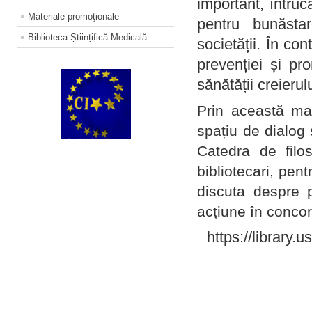
important, întruc
Materiale promoţionale
pentru bunăstar
Biblioteca Științifică Medicală
societății. În con
prevenției și pr
sănătății creierul
Prin această ma
spațiu de dialog 
Catedra de filo
bibliotecari, pent
discuta despre p
acțiune în concord
https://library.