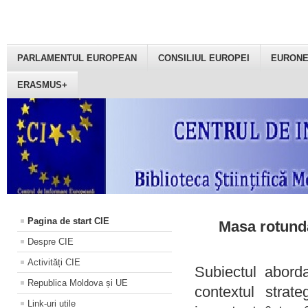
PARLAMENTUL EUROPEAN
CONSILIUL EUROPEI
EURON
ERASMUS+
Pagina de start CIE
Masa rotundă
Despre CIE
Activități CIE
Subiectul aborda
Republica Moldova și UE
contextul strat
Link-uri utile