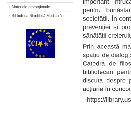
important, întruc
Materiale promoţionale
pentru bunăstar
Biblioteca Științifică Medicală
societății. În con
prevenției și pr
sănătății creierul
Prin această ma
spațiu de dialog 
Catedra de filo
bibliotecari, pent
discuta despre p
acțiune în concord
https://library.