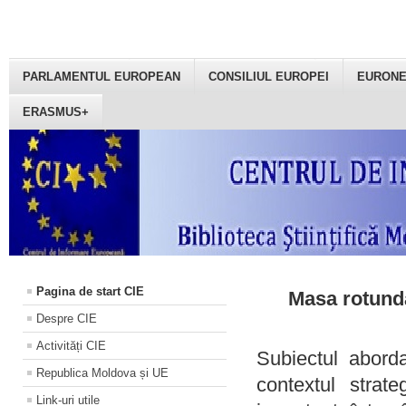
PARLAMENTUL EUROPEAN
CONSILIUL EUROPEI
EURON
ERASMUS+
Pagina de start CIE
Masa rotundă
Despre CIE
Activități CIE
Subiectul aborda
Republica Moldova și UE
contextul strat
Link-uri utile