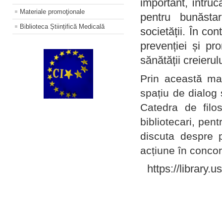
important, întruc
Materiale promoţionale
pentru bunăstar
Biblioteca Științifică Medicală
societății. În con
prevenției și pr
sănătății creierul
Prin această ma
spațiu de dialog 
Catedra de filo
bibliotecari, pent
discuta despre p
acțiune în concord
https://library.