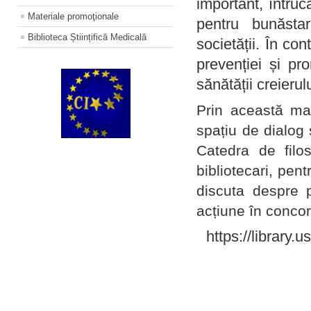
important, întruc
Materiale promoţionale
pentru bunăstar
Biblioteca Științifică Medicală
societății. În con
prevenției și pr
sănătății creierul
Prin această ma
spațiu de dialog 
Catedra de filo
bibliotecari, pent
discuta despre p
acțiune în concord
https://library.