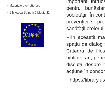
important, întruc
Materiale promoţionale
pentru bunăstar
Biblioteca Științifică Medicală
societății. În con
prevenției și pr
sănătății creierul
Prin această ma
spațiu de dialog 
Catedra de filo
bibliotecari, pent
discuta despre p
acțiune în concord
https://library.