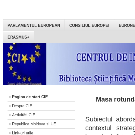
PARLAMENTUL EUROPEAN
CONSILIUL EUROPEI
EURON
ERASMUS+
Pagina de start CIE
Masa rotundă
Despre CIE
Activități CIE
Subiectul aborda
Republica Moldova și UE
contextul strat
Link-uri utile