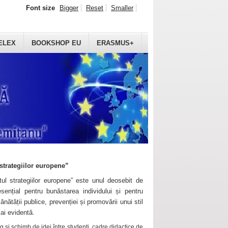
Font size
Bigger
Reset
Smaller
ELEX
BOOKSHOP EU
ERASMUS+
strategiilor europene”
ul strategiilor europene” este unul deosebit de
sențial pentru bunăstarea individului și pentru
ănătății publice, prevenției și promovării unui stil
mai evidentă.
 și schimb de idei între studenți, cadre didactice de