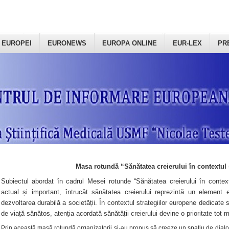
 EUROPEI
EURONEWS
EUROPA ONLINE
EUR-LEX
PR
Masa rotundă “Sănătatea creierului în contextul 
Subiectul abordat în cadrul Mesei rotunde “Sănătatea creierului în context
actual și important, întrucât sănătatea creierului reprezintă un element e
dezvoltarea durabilă a societății. În contextul strategiilor europene dedicate s
de viață sănătos, atenția acordată sănătății creierului devine o prioritate tot 
Prin această masă rotundă organizatorii şi-au propus să creeze un spațiu de dialog