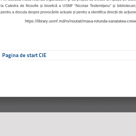
la Catedra de filosofie și bioetică a USMF “Nicolae Testemițanu” și bibliotecari,
pentru a discuta despre provocările actuale și pentru a identifica direcții de acțiune
https://library.usmf.md/ro/noutati/masa-rotunda-sanatatea-creier
Pagina de start CIE