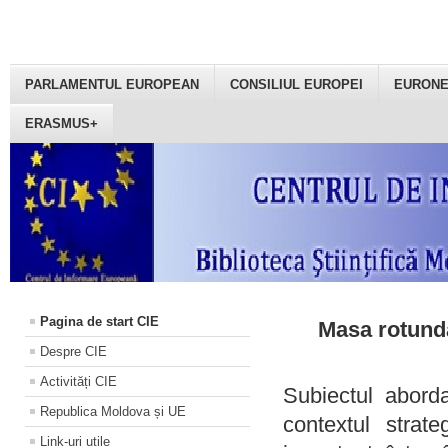
PARLAMENTUL EUROPEAN
CONSILIUL EUROPEI
EURON
ERASMUS+
Pagina de start CIE
Masa rotundă
Despre CIE
Activități CIE
Subiectul aborda
Republica Moldova și UE
contextul strat
Link-uri utile