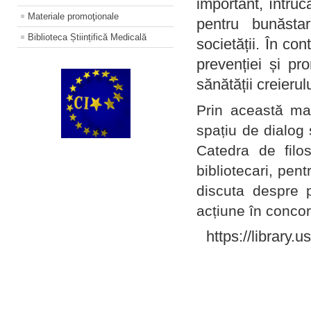
important, întruc
Materiale promoţionale
pentru bunăstar
Biblioteca Științifică Medicală
societății. În con
prevenției și pr
sănătății creierul
Prin această ma
spațiu de dialog 
Catedra de filo
bibliotecari, pent
discuta despre p
acțiune în concord
https://library.