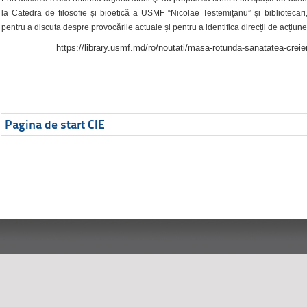
la Catedra de filosofie și bioetică a USMF “Nicolae Testemițanu” și bibliotecari,
pentru a discuta despre provocările actuale și pentru a identifica direcții de acțiune
https://library.usmf.md/ro/noutati/masa-rotunda-sanatatea-creier
Pagina de start CIE