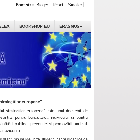
Font size
Bigger
Reset
Smaller
ELEX
BOOKSHOP EU
ERASMUS+
strategiilor europene”
ul strategiilor europene” este unul deosebit de
sențial pentru bunăstarea individului și pentru
ănătății publice, prevenției și promovării unui stil
mai evidentă.
 și schimb de idei între studenți, cadre didactice de