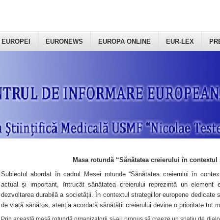
 EUROPEI
EURONEWS
EUROPA ONLINE
EUR-LEX
PR
Masa rotundă “Sănătatea creierului în contextul 
Subiectul abordat în cadrul Mesei rotunde “Sănătatea creierului în context
actual și important, întrucât sănătatea creierului reprezintă un element e
dezvoltarea durabilă a societății. În contextul strategiilor europene dedicate s
de viață sănătos, atenția acordată sănătății creierului devine o prioritate tot 
Prin această masă rotundă organizatorii şi-au propus să creeze un spațiu de dialog