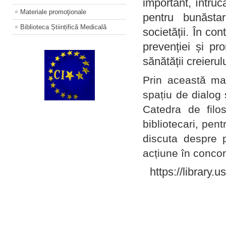
important, întruc
Materiale promoţionale
pentru bunăstar
Biblioteca Științifică Medicală
societății. În con
prevenției și pr
sănătății creierul
Prin această ma
spațiu de dialog 
Catedra de filo
bibliotecari, pent
discuta despre p
acțiune în concord
https://library.