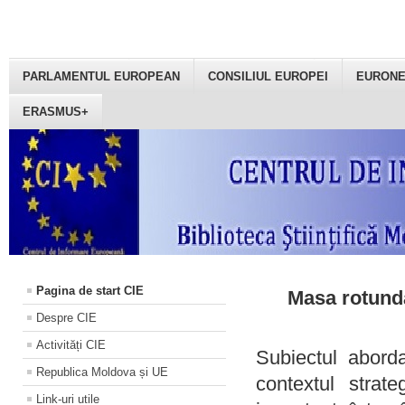
PARLAMENTUL EUROPEAN
CONSILIUL EUROPEI
EURON
ERASMUS+
Pagina de start CIE
Masa rotundă
Despre CIE
Activități CIE
Subiectul aborda
Republica Moldova și UE
contextul strat
Link-uri utile