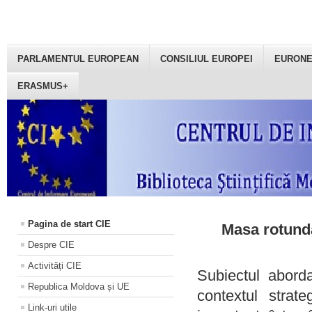
PARLAMENTUL EUROPEAN
CONSILIUL EUROPEI
EURON
ERASMUS+
Pagina de start CIE
Masa rotundă
Despre CIE
Activități CIE
Subiectul aborda
Republica Moldova și UE
contextul strat
Link-uri utile