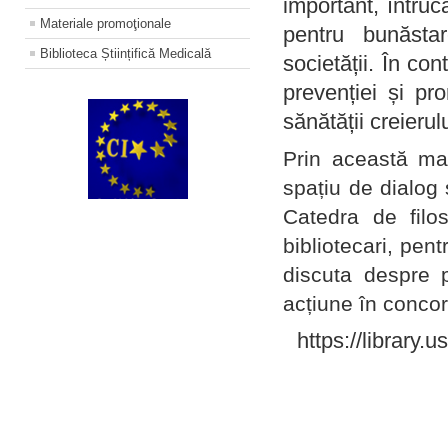
important, întruc
Materiale promoţionale
pentru bunăstar
Biblioteca Științifică Medicală
societății. În con
prevenției și pr
sănătății creierul
Prin această ma
spațiu de dialog 
Catedra de filo
bibliotecari, pent
discuta despre p
acțiune în concord
https://library.