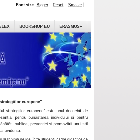
Font size
Bigger
Reset
Smaller
ELEX
BOOKSHOP EU
ERASMUS+
strategiilor europene”
ul strategiilor europene” este unul deosebit de
sențial pentru bunăstarea individului și pentru
ănătății publice, prevenției și promovării unui stil
mai evidentă.
 și schimb de idei între studenți, cadre didactice de