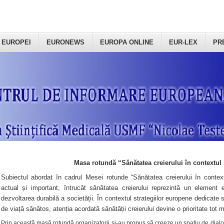
 EUROPEI
EURONEWS
EUROPA ONLINE
EUR-LEX
PR
Masa rotundă “Sănătatea creierului în contextul 
Subiectul abordat în cadrul Mesei rotunde “Sănătatea creierului în context
actual și important, întrucât sănătatea creierului reprezintă un element e
dezvoltarea durabilă a societății. În contextul strategiilor europene dedicate s
de viață sănătos, atenția acordată sănătății creierului devine o prioritate tot 
Prin această masă rotundă organizatorii şi-au propus să creeze un spațiu de dialog