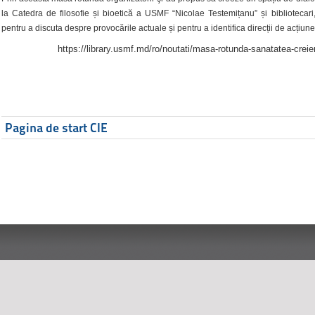
la Catedra de filosofie și bioetică a USMF “Nicolae Testemițanu” și bibliotecari,
pentru a discuta despre provocările actuale și pentru a identifica direcții de acțiune
https://library.usmf.md/ro/noutati/masa-rotunda-sanatatea-creier
Pagina de start CIE