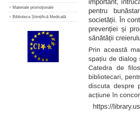
important, întruc
Materiale promoţionale
pentru bunăstar
Biblioteca Științifică Medicală
societății. În con
prevenției și pr
sănătății creierul
Prin această ma
spațiu de dialog 
Catedra de filo
bibliotecari, pent
discuta despre p
acțiune în concord
https://library.