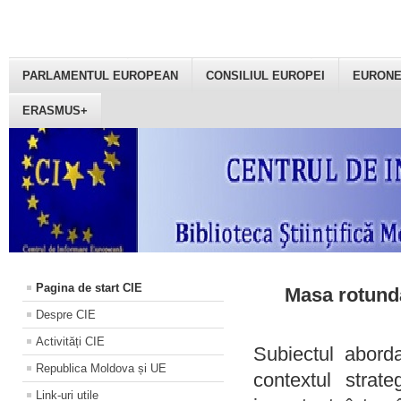
PARLAMENTUL EUROPEAN
CONSILIUL EUROPEI
EURON
ERASMUS+
Pagina de start CIE
Masa rotundă
Despre CIE
Activități CIE
Subiectul aborda
Republica Moldova și UE
contextul strat
Link-uri utile