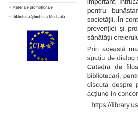
important, întruc
Materiale promoţionale
pentru bunăstar
Biblioteca Științifică Medicală
societății. În con
prevenției și pr
sănătății creierul
Prin această ma
spațiu de dialog 
Catedra de filo
bibliotecari, pent
discuta despre p
acțiune în concord
https://library.