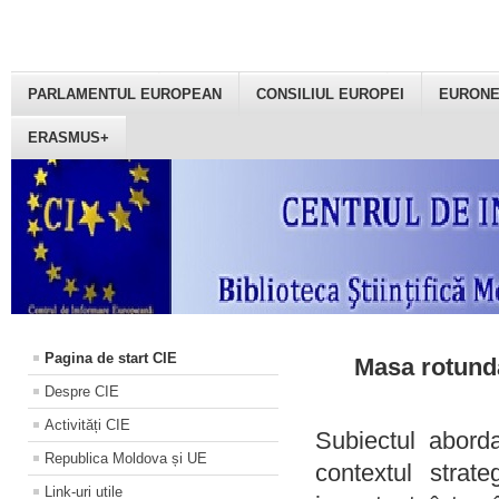
PARLAMENTUL EUROPEAN
CONSILIUL EUROPEI
EURON
ERASMUS+
Pagina de start CIE
Masa rotundă
Despre CIE
Activități CIE
Subiectul aborda
Republica Moldova și UE
contextul strat
Link-uri utile