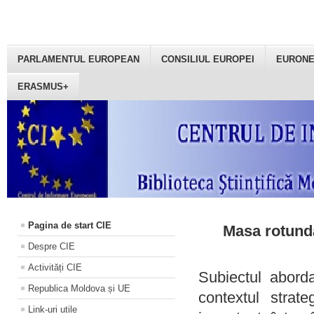
PARLAMENTUL EUROPEAN
CONSILIUL EUROPEI
EURON
ERASMUS+
Pagina de start CIE
Masa rotundă
Despre CIE
Activități CIE
Subiectul aborda
Republica Moldova și UE
contextul strat
Link-uri utile