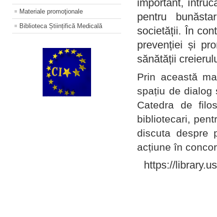
important, întruc
Materiale promoţionale
pentru bunăstar
Biblioteca Științifică Medicală
societății. În con
prevenției și pr
sănătății creierul
Prin această ma
spațiu de dialog 
Catedra de filo
bibliotecari, pent
discuta despre p
acțiune în concord
https://library.