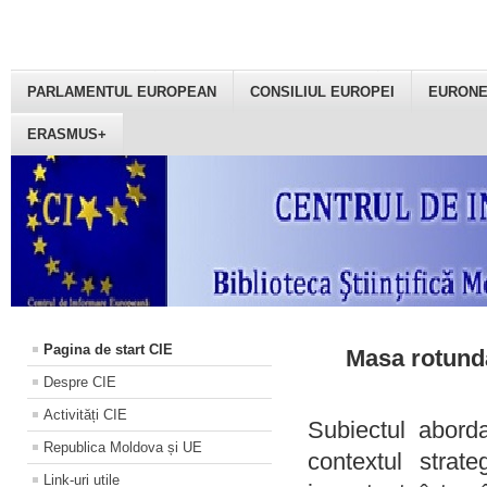
PARLAMENTUL EUROPEAN
CONSILIUL EUROPEI
EURON
ERASMUS+
Pagina de start CIE
Masa rotundă
Despre CIE
Activități CIE
Subiectul aborda
Republica Moldova și UE
contextul strat
Link-uri utile