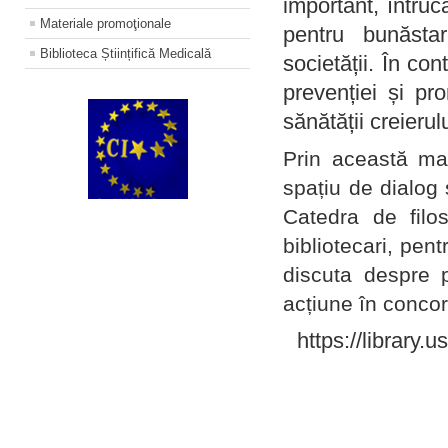
important, întruc
Materiale promoţionale
pentru bunăstar
Biblioteca Științifică Medicală
societății. În con
prevenției și pr
sănătății creierul
Prin această ma
spațiu de dialog 
Catedra de filo
bibliotecari, pent
discuta despre p
acțiune în concord
https://library.