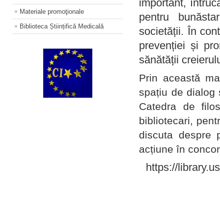
important, întruc
Materiale promoţionale
pentru bunăstar
Biblioteca Științifică Medicală
societății. În con
prevenției și pr
sănătății creierul
Prin această ma
spațiu de dialog 
Catedra de filo
bibliotecari, pent
discuta despre p
acțiune în concord
https://library.