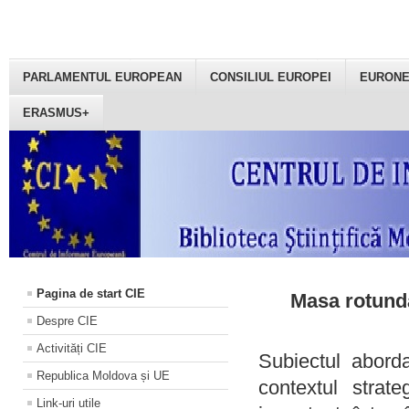
PARLAMENTUL EUROPEAN
CONSILIUL EUROPEI
EURON
ERASMUS+
Pagina de start CIE
Masa rotundă
Despre CIE
Activități CIE
Subiectul aborda
Republica Moldova și UE
contextul strat
Link-uri utile