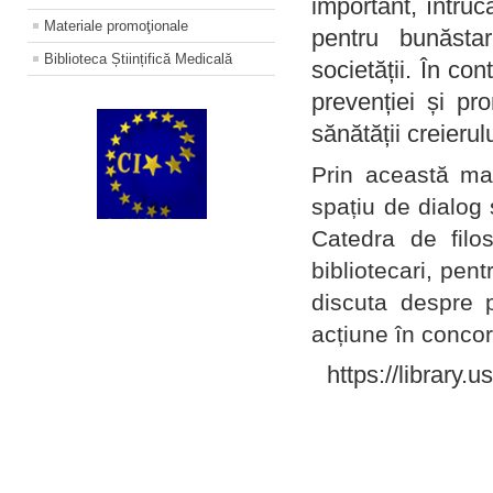
important, întruc
Materiale promoţionale
pentru bunăstar
Biblioteca Științifică Medicală
societății. În con
prevenției și pr
sănătății creierul
Prin această ma
spațiu de dialog 
Catedra de filo
bibliotecari, pent
discuta despre p
acțiune în concord
https://library.