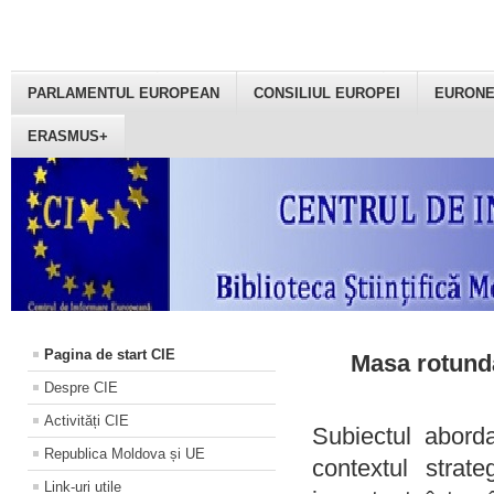
PARLAMENTUL EUROPEAN
CONSILIUL EUROPEI
EURON
ERASMUS+
Pagina de start CIE
Masa rotundă
Despre CIE
Activități CIE
Subiectul aborda
Republica Moldova și UE
contextul strat
Link-uri utile