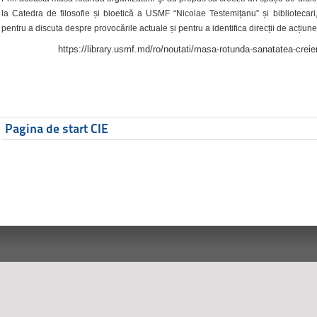
la Catedra de filosofie și bioetică a USMF “Nicolae Testemițanu” și bibliotecari,
pentru a discuta despre provocările actuale și pentru a identifica direcții de acțiune
https://library.usmf.md/ro/noutati/masa-rotunda-sanatatea-creier
Pagina de start CIE