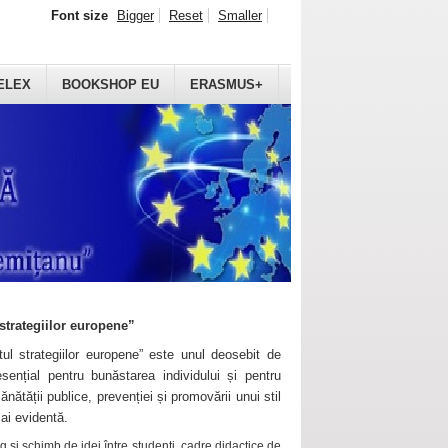
Font size
Bigger
Reset
Smaller
ELEX
BOOKSHOP EU
ERASMUS+
strategiilor europene”
ul strategiilor europene” este unul deosebit de
sențial pentru bunăstarea individului și pentru
ănătății publice, prevenției și promovării unui stil
mai evidentă.
 și schimb de idei între studenți, cadre didactice de