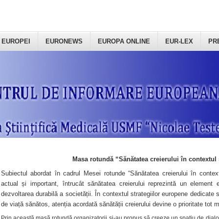
 EUROPEI
EURONEWS
EUROPA ONLINE
EUR-LEX
PR
Masa rotundă “Sănătatea creierului în contextul 
Subiectul abordat în cadrul Mesei rotunde “Sănătatea creierului în context
actual și important, întrucât sănătatea creierului reprezintă un element e
dezvoltarea durabilă a societății. În contextul strategiilor europene dedicate s
de viață sănătos, atenția acordată sănătății creierului devine o prioritate tot 
Prin această masă rotundă organizatorii şi-au propus să creeze un spațiu de dialog