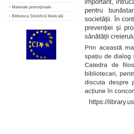
important, întruc
Materiale promoţionale
pentru bunăstar
Biblioteca Științifică Medicală
societății. În con
prevenției și pr
sănătății creierul
Prin această ma
spațiu de dialog 
Catedra de filo
bibliotecari, pent
discuta despre p
acțiune în concord
https://library.