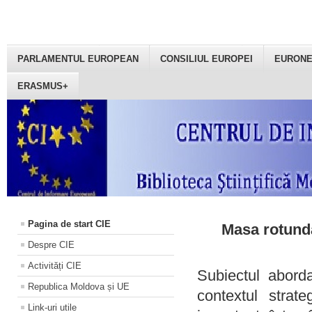
PARLAMENTUL EUROPEAN
CONSILIUL EUROPEI
EURON
ERASMUS+
Pagina de start CIE
Masa rotundă
Despre CIE
Activități CIE
Subiectul aborda
Republica Moldova și UE
contextul strat
Link-uri utile