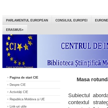
PARLAMENTUL EUROPEAN
CONSILIUL EUROPEI
EURON
ERASMUS+
Pagina de start CIE
Masa rotundă
Despre CIE
Activități CIE
Subiectul aborda
Republica Moldova și UE
contextul strat
Link-uri utile