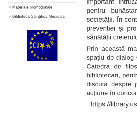
important, întruc
Materiale promoţionale
pentru bunăstar
Biblioteca Științifică Medicală
societății. În con
prevenției și pr
sănătății creierul
Prin această ma
spațiu de dialog 
Catedra de filo
bibliotecari, pent
discuta despre p
acțiune în concord
https://library.