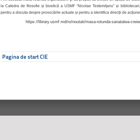
la Catedra de filosofie și bioetică a USMF “Nicolae Testemițanu” și bibliotecari,
pentru a discuta despre provocările actuale și pentru a identifica direcții de acțiune
https://library.usmf.md/ro/noutati/masa-rotunda-sanatatea-creier
Pagina de start CIE