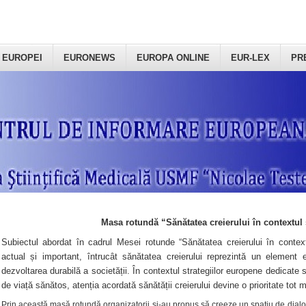
 EUROPEI
EURONEWS
EUROPA ONLINE
EUR-LEX
PR
Masa rotundă “Sănătatea creierului în contextul 
Subiectul abordat în cadrul Mesei rotunde “Sănătatea creierului în context
actual și important, întrucât sănătatea creierului reprezintă un element e
dezvoltarea durabilă a societății. În contextul strategiilor europene dedicate s
de viață sănătos, atenția acordată sănătății creierului devine o prioritate tot 
Prin această masă rotundă organizatorii şi-au propus să creeze un spațiu de dialog