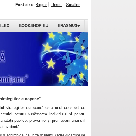
Font size
Bigger
Reset
Smaller
ELEX
BOOKSHOP EU
ERASMUS+
strategiilor europene”
ul strategiilor europene” este unul deosebit de
sențial pentru bunăstarea individului și pentru
ănătății publice, prevenției și promovării unui stil
mai evidentă.
 și schimb de idei între studenți, cadre didactice de