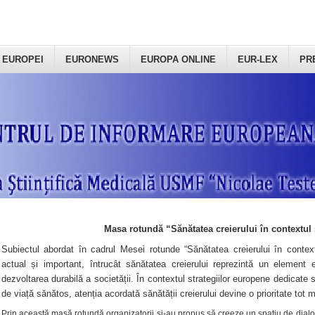
 EUROPEI
EURONEWS
EUROPA ONLINE
EUR-LEX
PR
Masa rotundă “Sănătatea creierului în contextul 
Subiectul abordat în cadrul Mesei rotunde “Sănătatea creierului în context
actual și important, întrucât sănătatea creierului reprezintă un element e
dezvoltarea durabilă a societății. În contextul strategiilor europene dedicate s
de viață sănătos, atenția acordată sănătății creierului devine o prioritate tot 
Prin această masă rotundă organizatorii şi-au propus să creeze un spațiu de dialog