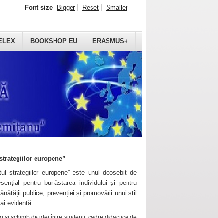
Font size
Bigger
Reset
Smaller
ELEX
BOOKSHOP EU
ERASMUS+
strategiilor europene”
ul strategiilor europene” este unul deosebit de
sențial pentru bunăstarea individului și pentru
ănătății publice, prevenției și promovării unui stil
mai evidentă.
 și schimb de idei între studenți, cadre didactice de