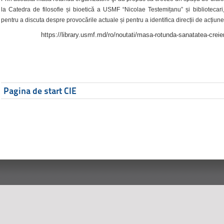
la Catedra de filosofie și bioetică a USMF “Nicolae Testemițanu” și bibliotecari,
pentru a discuta despre provocările actuale și pentru a identifica direcții de acțiune
https://library.usmf.md/ro/noutati/masa-rotunda-sanatatea-creier
Pagina de start CIE