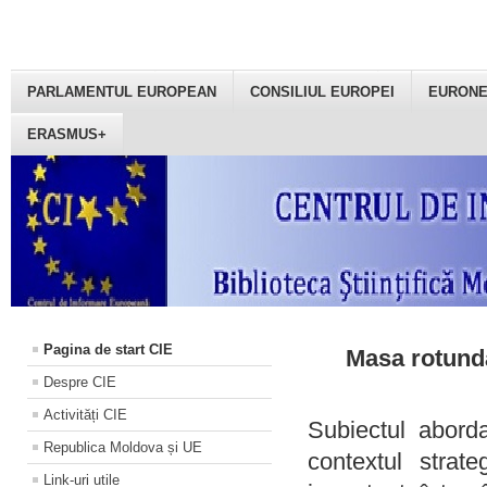
PARLAMENTUL EUROPEAN
CONSILIUL EUROPEI
EURON
ERASMUS+
Pagina de start CIE
Masa rotundă
Despre CIE
Activități CIE
Subiectul aborda
Republica Moldova și UE
contextul strat
Link-uri utile