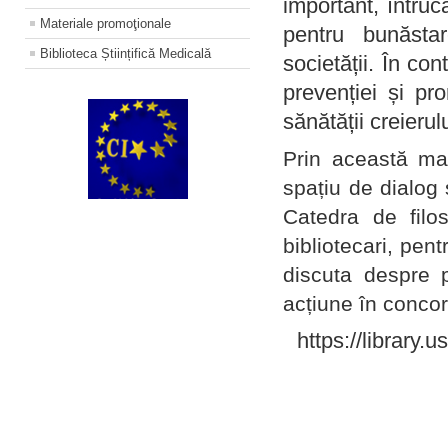
important, întruc
Materiale promoţionale
pentru bunăstar
Biblioteca Științifică Medicală
societății. În con
prevenției și pr
sănătății creierul
Prin această ma
spațiu de dialog 
Catedra de filo
bibliotecari, pent
discuta despre p
acțiune în concord
https://library.