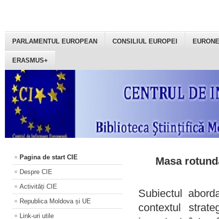
PARLAMENTUL EUROPEAN
CONSILIUL EUROPEI
EURON
ERASMUS+
Pagina de start CIE
Masa rotundă
Despre CIE
Activități CIE
Subiectul aborda
Republica Moldova și UE
contextul strat
Link-uri utile