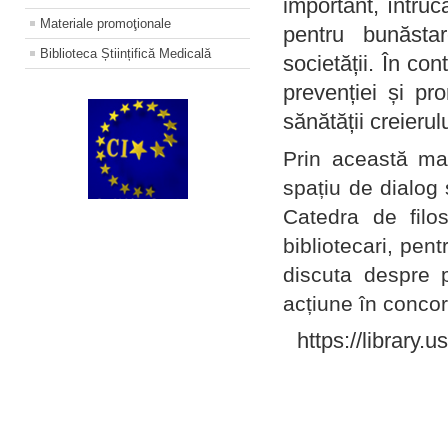
important, întruc
Materiale promoţionale
pentru bunăstar
Biblioteca Științifică Medicală
societății. În con
prevenției și pr
sănătății creierul
Prin această ma
spațiu de dialog 
Catedra de filo
bibliotecari, pent
discuta despre p
acțiune în concord
https://library.